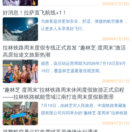
2026年07月15日
好消息！拉萨直飞航线+1！
为旅客提供更加安全、舒适、便捷的航空服务，
让更多人乐享美好飞行。
2026年07月15日
拉林铁路周末度假专线正式首发 “趣林芝·度周末”激活
高原短途文旅新热潮
据悉，该活动运营周期为2026年7月10日至9月
10日，覆盖林芝盛夏最佳观赏期。
2026年07月11日
“趣林芝·度周末”拉林铁路周末休闲度假旅游正式启程
——拉林铁路赋能雪域江南打造周末度假新图景
7月10日，由林芝市人民政府、中国铁路青藏集
团有限公司共同举办的“趣林芝·度周末”拉林铁路
周末休闲度假旅游启程仪式在拉萨火车站隆重举
2026年07月11日
行。
祥鹏航空暑运打造雪域高原便捷出行通道