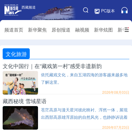
西藏频道
西藏频道
PC版本
频道栏目
频道首页
新华聚焦
原创报道
融视频
新华炫图
新华访
频道首页
新华聚焦
原创报道
融视频
文化旅游
新华炫图
新华访谈
新华云直播
视界屋脊
文化中国行｜在“藏戏第一村”感受非遗新韵
对口援藏
生态西藏
文化旅游
乡村振兴
依托藏戏文化，来自五湖四海的游客越来越多地
了解这里。
推广信息
2026年08月03日
藏西秘境 雪域星语
苍茫高原与漫天星河彼此映衬、浑然一体，展现
出西部高原雄浑原始的自然风光，也静静诉说着
这片雪域空间独有的辽阔静谧与人文底蕴。
2026年07月23日