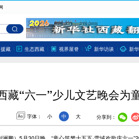
网
口援藏
生态西藏
视界屋脊
新华访谈
新华
西藏“六一”少儿文艺晚会为
字体：
小
中
大
分享到：
鹏）5月30日晚，“童心筑梦十五五·雪域欢歌庆六一”20