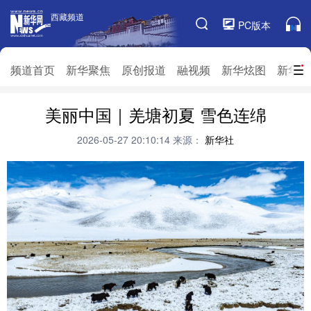
西藏频道
西藏频道
PC版本
频道栏目
频道首页
新华聚焦
原创报道
融视频
新华炫图
新华访
频道首页
美丽中国｜羌塘初夏 雪色连绵
新华聚焦
原创报道
融视频
新华炫图
新华访谈
新华云直播
视界屋脊
2026-05-27 20:10:14
来源：
新华社
对口援藏
生态西藏
文化旅游
乡村振兴
推广信息