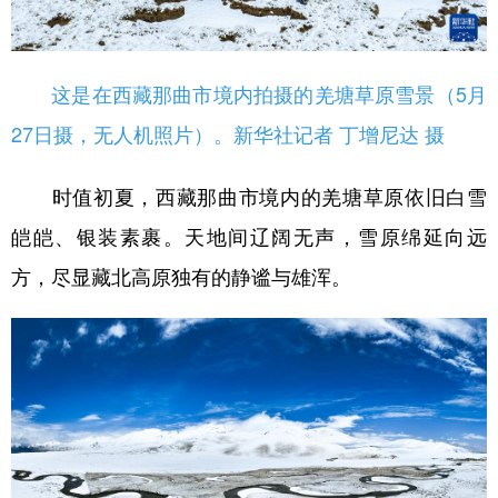
这是在西藏那曲市境内拍摄的羌塘草原雪景（5月
27日摄，无人机照片）。新华社记者 丁增尼达 摄
时值初夏，西藏那曲市境内的羌塘草原依旧白雪
皑皑、银装素裹。天地间辽阔无声，雪原绵延向远
方，尽显藏北高原独有的静谧与雄浑。