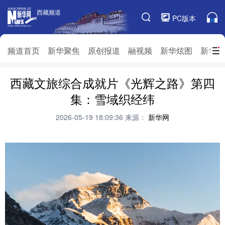
西藏频道
西藏频道
PC版本
频道栏目
频道首页
新华聚焦
原创报道
融视频
新华炫图
新华访
西藏文旅综合成就片《光辉之路》第四
频道首页
新华聚焦
原创报道
融视频
集：雪域织经纬
新华炫图
新华访谈
新华云直播
视界屋脊
2026-05-19 18:09:36
来源：
新华网
对口援藏
生态西藏
文化旅游
乡村振兴
推广信息