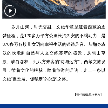
岁月山河，时光交融，文旅华章见证着西藏的逐
梦征程，是120多万平方公里长治久安的不竭动力，是
370多万各族儿女迈向幸福生活的铿锵足音。从翻身农
奴的欢歌到自然与人文交织荟萃的盛景，从雪山草
原、峡谷森林，到八方来客的“诗与远方”，西藏文旅发
展，循着文化的根脉，踏着旅游的足迹，走上一条以
文旅“促发展、促稳定”的光辉之路。
【责任编辑:旦增努布】