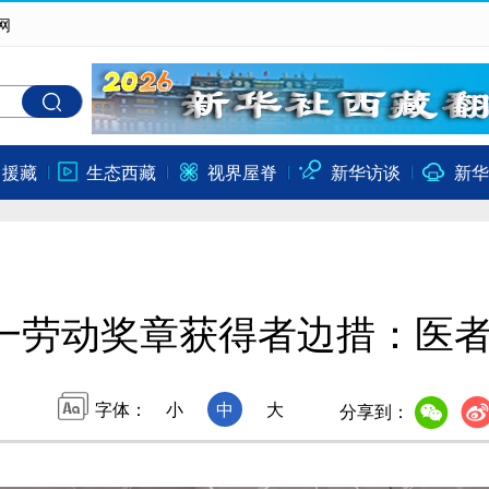
网
口援藏
生态西藏
视界屋脊
新华访谈
新华
一劳动奖章获得者边措：医者
字体：
小
中
大
分享到：