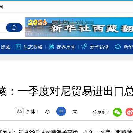
网
口援藏
生态西藏
视界屋脊
新华访谈
新华
藏：一季度对尼贸易进出口总
字体：
小
中
大
分享到：
辰）记者29日从拉萨海关获悉，今年一季度，西藏对尼