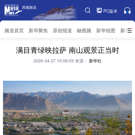
西藏频道
西藏频道
PC版本
频道栏目
频道首页
新华聚焦
原创报道
融视频
新华炫图
新华访
频道首页
满目青绿映拉萨 南山观景正当时
新华聚焦
原创报道
融视频
新华炫图
新华访谈
新华云直播
视界屋脊
2026-04-27 10:06:05
来源：
新华社
对口援藏
生态西藏
文化旅游
乡村振兴
推广信息