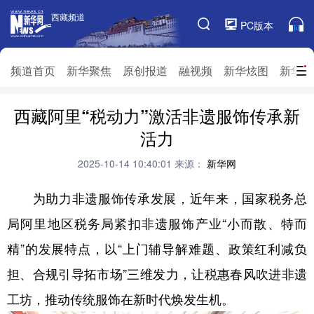
西藏频道
西藏频道
PC版本
频道栏目
频道首页
新华聚焦
原创报道
融视频
新华炫图
新华访
西藏阿里“税动力”激活非遗服饰传承新
频道首页
新华聚焦
原创报道
融视频
活力
新华炫图
新华访谈
新华云直播
视界屋脊
2025-10-14 10:40:01
来源：
新华网
对口援藏
生态西藏
文化旅游
乡村振兴
为助力非遗服饰传承发展，近年来，国家税务总
推广信息
局阿里地区税务局紧扣非遗服饰产业“小而散、特而
精”的发展特点，以“上门辅导解难题、政策红利减负
担、合规引导拓市场”三维发力，让税惠春风吹进非遗
工坊，推动传统服饰在新时代焕发生机。