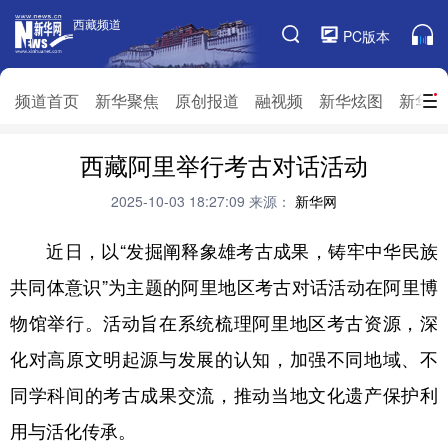
西藏频道
西藏频道
PC版本
频道栏目
频道首页
新华聚焦
原创报道
融视频
新华炫图
新华访
频道首页
西藏阿里举行考古对话活动
新华聚焦
原创报道
融视频
新华炫图
新华访谈
新华云直播
视界屋脊
2025-10-03 18:27:09
来源：
新华网
对口援藏
生态西藏
文化旅游
乡村振兴
近日，以“发掘阐释象雄考古成果，铸牢中华民族
共同体意识”为主题的阿里地区考古对话活动在阿里博
推广信息
物馆举行。活动旨在系统梳理阿里地区考古资源，深
化对高原文明起源与发展的认知，加强不同地域、不
同学科间的考古成果交流，推动当地文化遗产保护利
用与活化传承。