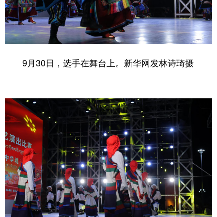
9月30日，选手在舞台上。
新华网
发
林诗琦
摄