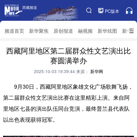
西藏频道
西藏频道
PC版本
频道栏目
频道首页
新华聚焦
原创报道
融视频
新华炫图
新华访
西藏阿里地区第二届群众性文艺演出比
频道首页
新华聚焦
原创报道
融视频
赛圆满举办
新华炫图
新华访谈
新华云直播
视界屋脊
2025-10-03 19:39:44
来源：
新华网
对口援藏
生态西藏
文化旅游
乡村振兴
9月30日，
西藏
阿里地区象雄文化广场歌舞飞扬，
推广信息
第二届群众性文艺演出比赛在这里精彩上演。来自
阿
里地区
七县的
演出
队伍同台竞演，最终普兰县代表队
以出色表现
获得
冠军
。