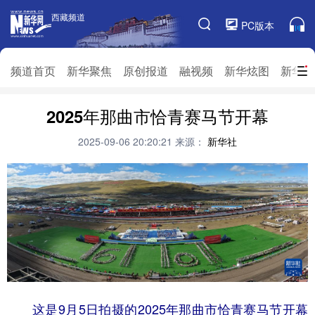
西藏频道
西藏频道
PC版本
频道栏目
频道首页
新华聚焦
原创报道
融视频
新华炫图
新华访
频道首页
2025年那曲市恰青赛马节开幕
新华聚焦
原创报道
融视频
新华炫图
新华访谈
新华云直播
视界屋脊
2025-09-06 20:20:21
来源：
新华社
对口援藏
生态西藏
文化旅游
乡村振兴
推广信息
这是9月5日拍摄的2025年那曲市恰青赛马节开幕