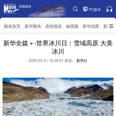
西藏频道
西藏频道
PC版本
频道栏目
频道首页
新华聚焦
原创报道
融视频
新华炫图
新华访
新华全媒＋·世界冰川日︱雪域高原 大美
频道首页
新华聚焦
原创报道
融视频
冰川
新华炫图
新华访谈
新华云直播
视界屋脊
2025-03-21 16:38:21
来源：
新华社
对口援藏
生态西藏
文化旅游
乡村振兴
推广信息